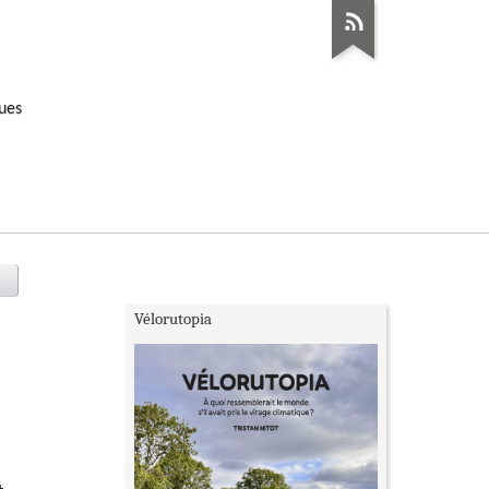
ques
Vélorutopia