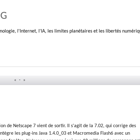
og
nologie, l'Internet, l'IA, les limites planétaires et les libertés numéri
«
-
»
on de Netscape 7 vient de sortir. Il s'agit de la 7.02, qui corrige des
 intègre les plug-ins Java 1.4.0_03 et Macromedia Flash6 avec un