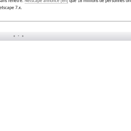
sans fenêtre.
Netscape annonce
que 18 millions de personnes on
etscape 7.x.
«
-
»