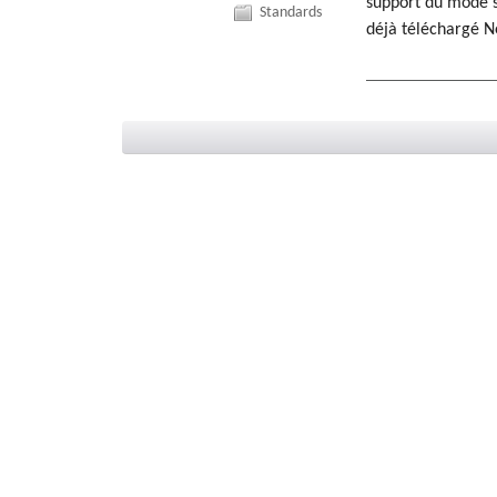
support du mode 
Standards
déjà téléchargé N