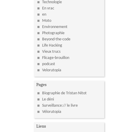
Technologie
En vrac
en
Moto
Environnement
Photographie
Beyond-the-code
Life Hacking
Vieux trucs
Flicage-brouillon
podcast
Velorutopia
Pages
Biographie de Tristan Nitot
Le déni
Surveillance:// le livre
Vélorutopia
Liens