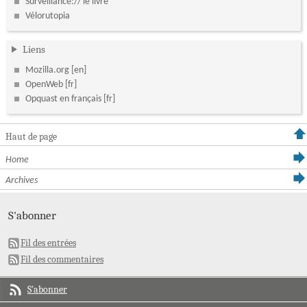
Surveillance:// le livre
Vélorutopia
Liens
Mozilla.org
OpenWeb
Opquast en français
Haut de page
Home
Archives
S'abonner
Fil des entrées
Fil des commentaires
S'abonner