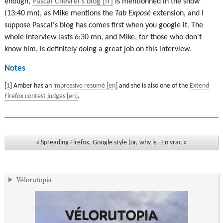
enough,
Pascal Chevrel's blog
is mentionned in the show
(13:40 mn), as Mike mentions the
Tab Exposé
extension, and I
suppose Pascal's blog has comes first when you google it. The
whole interview lasts 6:30 mn, and Mike, for those who don't
know him, is definitely doing a great job on this interview.
Notes
[
1
] Amber has an
impressive resumé
and she is also one of the
Extend
Firefox contest judges
.
« Spreading Firefox, Google style (or, why is
-
En vrac »
Vélorutopia