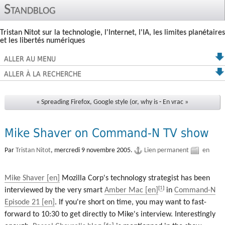
Standblog
Tristan Nitot sur la technologie, l'Internet, l'IA, les limites planétaires
et les libertés numériques
ALLER AU MENU
ALLER À LA RECHERCHE
« Spreading Firefox, Google style (or, why is
-
En vrac »
Mike Shaver on Command-N TV show
Par
Tristan Nitot
,
mercredi 9 novembre 2005.
Lien permanent
en
Mike Shaver
Mozilla Corp's technology strategist has been
[
1
]
interviewed by the very smart
Amber Mac
in
Command-N
Episode 21
. If you're short on time, you may want to fast-
forward to 10:30 to get directly to Mike's interview. Interestingly