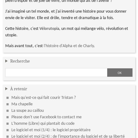
plein d’espoir et de joie de vivre, un monde qui ait de l’avenir ?
J'ai imaginé un tel monde, et j'ai inventé une histoire pour vous donner
envie de le visiter. Elle est drôle, tendre et dramatique à la fois.
Cette histoire, c'est
, un mot qui mélange vélo, révolution et
Vélorutopia
utopie.
Mais avant tout, c'est
l'histoire d'Alpha et de Charly
.
Recherche
À retenir
Mais qu'est-ce qui fait courir Tristan ?
Ma chapelle
La soupe au caillou
Please don't use Facebook to contact me
L'homme (Libre) qui plantait du code
Le logiciel et moi (1/4) : le logiciel propriétaire
Le logiciel et moi (2/4) : de l'importance du logiciel et de sa liberté