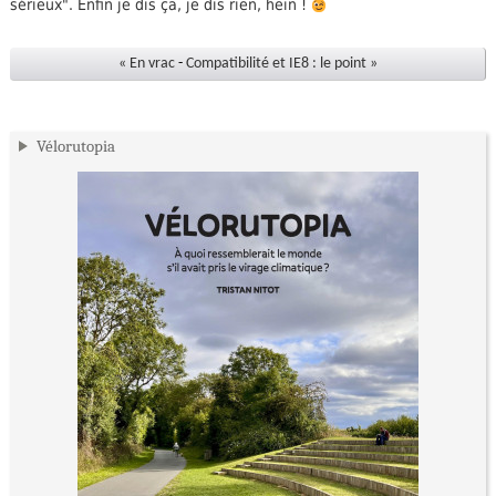
sérieux". Enfin je dis ça, je dis rien, hein !
« En vrac
-
Compatibilité et IE8 : le point »
Vélorutopia