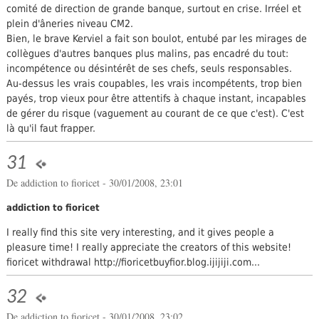
comité de direction de grande banque, surtout en crise. Irréel et
plein d'âneries niveau CM2.
Bien, le brave Kerviel a fait son boulot, entubé par les mirages de
collègues d'autres banques plus malins, pas encadré du tout:
incompétence ou désintérêt de ses chefs, seuls responsables.
Au-dessus les vrais coupables, les vrais incompétents, trop bien
payés, trop vieux pour être attentifs à chaque instant, incapables
de gérer du risque (vaguement au courant de ce que c'est). C'est
là qu'il faut frapper.
31
De
addiction to fioricet
- 30/01/2008, 23:01
addiction to fioricet
I really find this site very interesting, and it gives people a
pleasure time! I really appreciate the creators of this website!
fioricet withdrawal http://fioricetbuyfior.blog.ijijiji.com...
32
De
addiction to fioricet
- 30/01/2008, 23:02