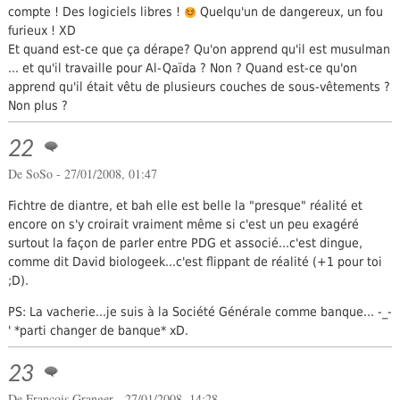
compte ! Des logiciels libres !
Quelqu'un de dangereux, un fou
furieux ! XD
Et quand est-ce que ça dérape? Qu'on apprend qu'il est musulman
... et qu'il travaille pour Al-Qaïda ? Non ? Quand est-ce qu'on
apprend qu'il était vêtu de plusieurs couches de sous-vêtements ?
Non plus ?
22
De SoSo - 27/01/2008, 01:47
Fichtre de diantre, et bah elle est belle la "presque" réalité et
encore on s'y croirait vraiment même si c'est un peu exagéré
surtout la façon de parler entre PDG et associé...c'est dingue,
comme dit David biologeek...c'est flippant de réalité (+1 pour toi
;D).
PS: La vacherie...je suis à la Société Générale comme banque... -_-
' *parti changer de banque* xD.
23
De
François Granger
- 27/01/2008, 14:28