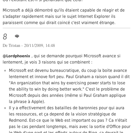
Microsoft a déjà démontré qu'ils étaient capable de réagir et de
s'adapter rapidement mais sur le sujet Internet Explorer ils
paraissent comme qui dirait coincé c'est vraiment étrange.
8
De
Tristan
- 20/11/2009, 14:48
, qui se demande pourquoi Microsoft avance si
@Lordphoenix
lentement, je vois 3 raisons qui se combinent :
Microsoft est devenu bureaucratique, du coup la boite avance
lentement et innove fort peu. Paul Graham a raison quand il dit
"An organization that wins by exercising power starts to lose
the ability to win by doing better work." C'est le problème de
Microsoft depuis des années (même si Paul Graham applique
la phrase à Apple).
Il y a effectivement des batailles de baronnies pour qui aura
les ressources, et ça depend de la vision stratégique de
Redmond. Est-ce que le Web est important ou pas ? Ca n'était
pas le cas pendant longtemps, mais avec la sortie d'Office pour
le Web d'une part et les efforts autour de Bing, ça devrait le