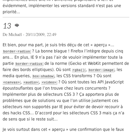
évidemment, implémenter les versions standard n'est pas une
priorité...
13
De Michaël - 20/11/2009, 22:49
Et bien, pour ma part, je suis très déçu de cet « aperçu »…
? La bonne blague ! Firefox l’intègre depuis cinq
border-radius
ans… En plus, IE 9 n’a pas l’air de vouloir implémenter toute la
partie
de la norme (Gecko et WebKit permettent de
border-radius
faire des bords elliptiques). Où sont
,
, les
rgba()
border-image
media queries,
, les CSS transforms ? Où sont
box-shadow
,
,
? Où sont toutes les API JavaScript
<canvas>
<audio>
<video>
époustouflantes que l’on trouve chez leurs concurrents ?
Implémenter plus de sélecteurs CSS 3 ? Ça apportera plus de
problèmes que de solutions vu que l’on utilise justement ces
sélecteurs non supportés par IE pour éviter de devoir recourir à
des hacks CSS… D’accord pour les sélecteurs CSS 3 mais ça n’a
de sens que si le reste suit…
Je vois surtout dans cet « aperçu » une confirmation que le faux