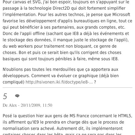
Pour canvas et SVG, j'ai bon espoir, toujours en s'appuyant sur le
passage à la technologie Direct2D qui doit fortement simplifier
l'implémentation. Pour les autres technos, je pense que Microsoft
favorise les développement d'applis bureautiques en ligne, tout ce
qui peut bénéficier à ses partenaires, aux grands comptes, etc.
Donc de l'appli offline (sachant que IE8 a déjà les événements et
le stockage des données, il manque juste le stockage de l'appli),
du web workers pour traitement non bloquant, ce genre de
choses. Bon et puis ce serait bien qu'ils corrigent des choses
basiques qui sont toujours pénibles à faire, même sous IE8.
N'oublions pas toutes les merdouilles que ça apportera aux
développeurs. Comment va évoluer ce graphique (déjà bien
compliqué)
http://hsivonen.iki.fi/doctype/ie8-...
?
5
De
Alex
- 20/11/2009, 11:50
Posé la question hier aux gens de MS France concernant le HTML5,
ils affirment qu'IE9 le prendra en charge dès que le process de
normalisation sera achevé. Autrement dit, ils implémenteront
certaines choses dans les bêta, mais ça ne sera pas dans les