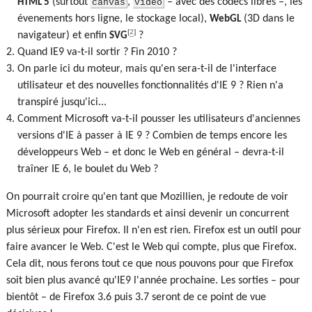
(surtout
,
– avec des codecs libres –, les
HTML 5
canvas
video
évenements hors ligne, le stockage local),
(3D dans le
WebGL
[
2
]
navigateur) et enfin
?
SVG
Quand IE9 va-t-il sortir ? Fin 2010 ?
On parle ici du moteur, mais qu'en sera-t-il de l'interface
utilisateur et des nouvelles fonctionnalités d'IE 9 ? Rien n'a
transpiré jusqu'ici...
Comment Microsoft va-t-il pousser les utilisateurs d'anciennes
versions d'IE à passer à IE 9 ? Combien de temps encore les
développeurs Web – et donc le Web en général – devra-t-il
traîner IE 6, le boulet du Web ?
On pourrait croire qu'en tant que Mozillien, je redoute de voir
Microsoft adopter les standards et ainsi devenir un concurrent
plus sérieux pour Firefox. Il n'en est rien. Firefox est un outil pour
faire avancer le Web. C'est le Web qui compte, plus que Firefox.
Cela dit, nous ferons tout ce que nous pouvons pour que Firefox
soit bien plus avancé qu'IE9 l'année prochaine. Les sorties – pour
bientôt – de Firefox 3.6 puis 3.7 seront de ce point de vue