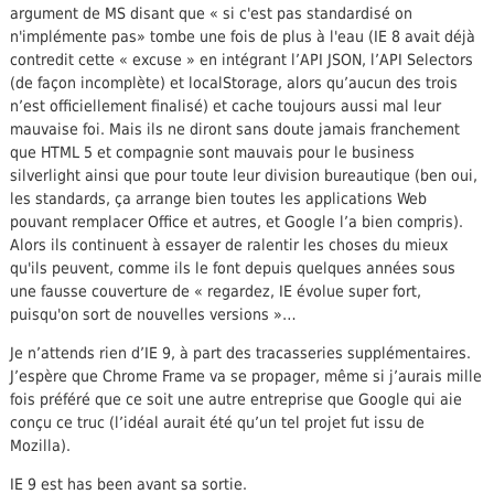
argument de MS disant que « si c'est pas standardisé on
n'implémente pas» tombe une fois de plus à l'eau (IE 8 avait déjà
contredit cette « excuse » en intégrant l’API JSON, l’API Selectors
(de façon incomplète) et localStorage, alors qu’aucun des trois
n’est officiellement finalisé) et cache toujours aussi mal leur
mauvaise foi. Mais ils ne diront sans doute jamais franchement
que HTML 5 et compagnie sont mauvais pour le business
silverlight ainsi que pour toute leur division bureautique (ben oui,
les standards, ça arrange bien toutes les applications Web
pouvant remplacer Office et autres, et Google l’a bien compris).
Alors ils continuent à essayer de ralentir les choses du mieux
qu'ils peuvent, comme ils le font depuis quelques années sous
une fausse couverture de « regardez, IE évolue super fort,
puisqu'on sort de nouvelles versions »…
Je n’attends rien d’IE 9, à part des tracasseries supplémentaires.
J’espère que Chrome Frame va se propager, même si j’aurais mille
fois préféré que ce soit une autre entreprise que Google qui aie
conçu ce truc (l’idéal aurait été qu’un tel projet fut issu de
Mozilla).
IE 9 est has been avant sa sortie.