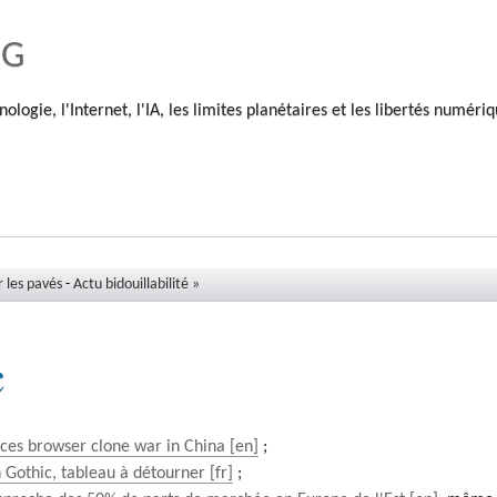
og
nologie, l'Internet, l'IA, les limites planétaires et les libertés numéri
r les pavés
-
Actu bidouillabilité »
c
aces browser clone war in China
;
Gothic, tableau à détourner
;