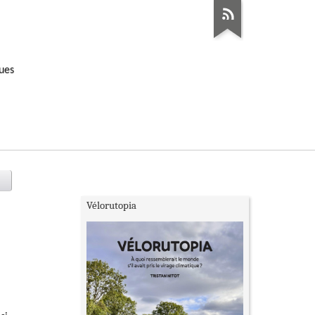
ques
Vélorutopia