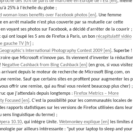
pproche des 50% de parts de marchée en Europe de l'Est
, même 
qu'à 25% à l'échelle du globe ;
d woman loses benefits over Facebook photos
. Une femme
e en arrêt maladie n'est plus couverte par sa mutuelle car cette
 en voyant ses photos sur Facebook, a décidé d'arrêter de la couvrir ;
 qui ont loupé les 5 ans de Firefox à Paris, un bon
récapitulatif vidéo
e gauche TV
;
Geographic's International Photography Contest 2009
. Superbe !
croire que Microsoft n'innove pas. Ils viennent d'inventer la réductio
 !
Negative Cashback from Bing Cashback
(en gros, si vous visitez
n arrivant depuis le moteur de recherche de Microsoft Bing.com, on
 une remise. Sauf que certains sites en profitent pour augmenter les p
vous offrir une remise, qui au final vous revient beaucoup plus cher) ;
truc que j'attendais depuis longtemps :
Firefox Metrics – More
y Focused
. C'est la possibilité pour les communautés locales de
des rapports statistiques sur les versions de Firefox utilisées dans leur
u sens linguistique du terme) ;
Opera 10.10
, qui intègre
Unite
.
Webmonkey explique
les limites 
hnologie par ailleurs intéressante : "put your laptop to sleep and your