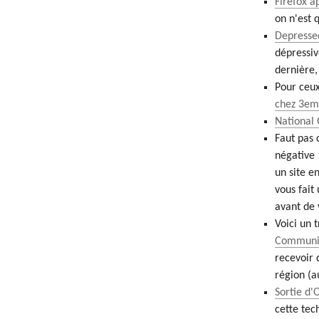
Firefox a
on n'est 
Depresse
dépressiv
dernière,
Pour ceux
chez 3em
National 
Faut pas 
négative
un site e
vous fait
avant de 
Voici un 
Communit
recevoir 
région (a
Sortie d'
cette tec