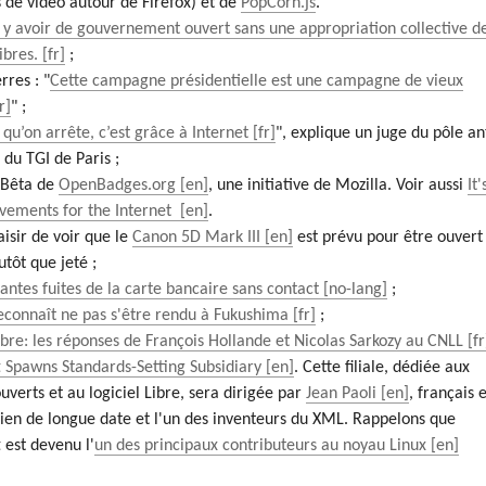
 de vidéo autour de Firefox) et de
PopCorn.js
.
t y avoir de gouvernement ouvert sans une appropriation collective d
libres.
;
rres : "
Cette campagne présidentielle est une campagne de vieux
" ;
 qu’on arrête, c’est grâce à Internet
", explique un juge du pôle an
 du TGI de Paris ;
 Bêta de
OpenBadges.org
, une initiative de Mozilla. Voir aussi
It'
evements for the Internet
.
aisir de voir que le
Canon 5D Mark III
est prévu pour être ouvert
utôt que jeté ;
antes fuites de la carte bancaire sans contact
;
econnaît ne pas s'être rendu à Fukushima
;
libre: les réponses de François Hollande et Nicolas Sarkozy au CNLL
 Spawns Standards-Setting Subsidiary
. Cette filiale, dédiée aux
uverts et au logiciel Libre, sera dirigée par
Jean Paoli
, français 
ien de longue date et l'un des inventeurs du XML. Rappelons que
 est devenu l'
un des principaux contributeurs au noyau Linux