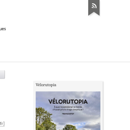
ques
Vélorutopia