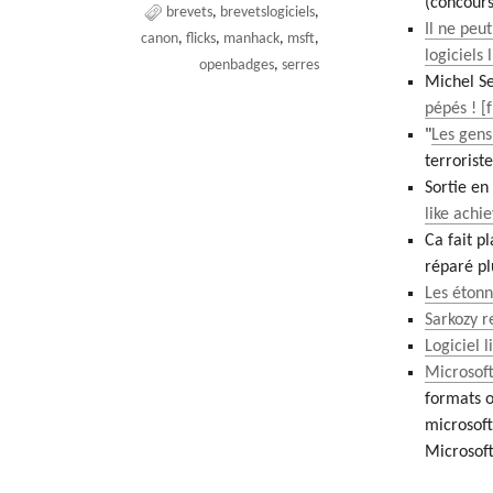
(concours
brevets
brevetslogiciels
Il ne peu
canon
flicks
manhack
msft
logiciels 
openbadges
serres
Michel Se
pépés !
"
Les gens
terroriste
Sortie en
like achi
Ca fait pl
réparé pl
Les étonn
Sarkozy r
Logiciel 
Microsoft
formats o
microsoft
Microsoft