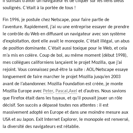
il suffisait d’avoir un navigateur et de cliquer sur les liens bleus
soulignés. C’était à la portée de tous !
Fin 1996, je postule chez Netscape, pour faire partie de
l’aventure. Rapidement, j’ai vu une entreprise essayer de prendre
le contrôle du Web en diffusant un navigateur avec son système
d’exploitation, dont elle avait le monopole. C’était illégal, un abus
de position dominante. C’était aussi toxique pour le Web, et cela
m’a mis en colère. Coup de bol, au même moment (début 1998),
mes collègues californiens lançaient le projet Mozilla, que j’ai
rejoint. Vous connaissez peut-être la suite : AOL/Netscape essaye
longuement de faire marcher le projet Mozilla jusqu’en 2003
avant de l’abandonner. Mozilla Foundation est créée, je monte
Mozilla Europe avec
Peter
,
Pascal
,
Axel
et d’autres. Nous savions
que Firefox était dans les tuyaux, et qu’il pouvait jouer un rôle
décisif. Son succès a dépassé toutes nos attentes : il est
massivement adopté en Europe et dans une moindre mesure aux
USA et au Japon. Exit Internet Explorer, le monopole est renversé,
la diversité des navigateurs est rétablie.