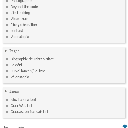
Photographie
Beyond-the-code
Life Hacking
Vieux trucs
Flicage-brouillon
podcast
Velorutopia
Pages
Biographie de Tristan Nitot
Le déni
Surveillance:// le livre
Vélorutopia
Liens
Mozilla.org
OpenWeb
Opquast en français
Haut de page