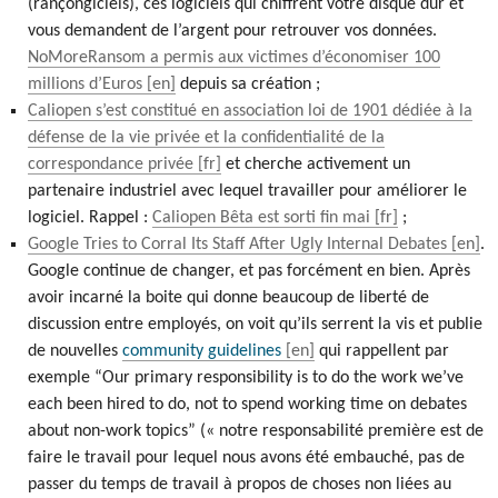
(rançongiciels), ces logiciels qui chiffrent votre disque dur et
vous demandent de l’argent pour retrouver vos données.
NoMoreRansom a permis aux victimes d’économiser 100
millions d’Euros
depuis sa création ;
Caliopen s’est constitué en association loi de 1901 dédiée à la
défense de la vie privée et la confidentialité de la
correspondance privée
et cherche activement un
partenaire industriel avec lequel travailler pour améliorer le
logiciel. Rappel :
Caliopen Bêta est sorti fin mai
;
Google Tries to Corral Its Staff After Ugly Internal Debates
.
Google continue de changer, et pas forcément en bien. Après
avoir incarné la boite qui donne beaucoup de liberté de
discussion entre employés, on voit qu’ils serrent la vis et publie
de nouvelles
community guidelines
qui rappellent par
exemple “Our primary responsibility is to do the work we’ve
each been hired to do, not to spend working time on debates
about non-work topics” (« notre responsabilité première est de
faire le travail pour lequel nous avons été embauché, pas de
passer du temps de travail à propos de choses non liées au