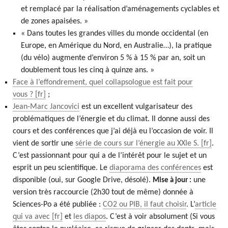
et remplacé par la réalisation d’aménagements cyclables et
de zones apaisées. »
« Dans toutes les grandes villes du monde occidental (en
Europe, en Amérique du Nord, en Australie…), la pratique
(du vélo) augmente d’environ 5 % à 15 % par an, soit un
doublement tous les cinq à quinze ans. »
Face à l’effondrement, quel collapsologue est fait pour
vous ?
;
Jean-Marc Jancovici
est un excellent vulgarisateur des
problématiques de l’énergie et du climat. Il donne aussi des
cours et des conférences que j’ai déjà eu l’occasion de voir. Il
vient de sortir une
série de cours sur l’énergie au XXIe S.
.
C’est passionnant pour qui a de l’intérêt pour le sujet et un
esprit un peu scientifique. Le
diaporama des conférences
est
disponible (oui, sur Google Drive, désolé).
une
Mise à jour :
version très raccourcie (2h30 tout de même) donnée à
Sciences-Po a été publiée :
CO2 ou PIB, il faut choisir
. L’
article
qui va avec
et
les diapos
. C’est à voir absolument (Si vous