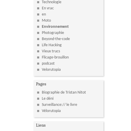
Technologie
En vrac
en
Moto
Environnement
Photographie
Beyond-the-code
Life Hacking
Vieux trucs
Flicage-brouillon
podcast
Velorutopia
Pages
Biographie de Tristan Nitot
Le déni
Surveillance:// le livre
Vélorutopia
Liens