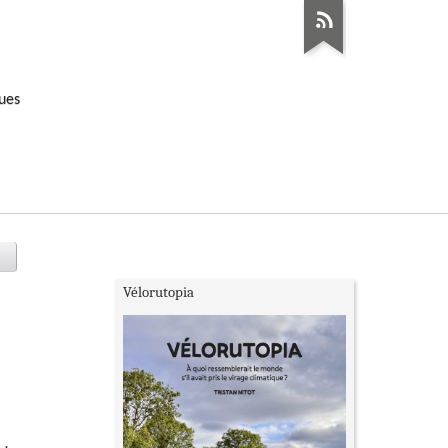
ques
Vélorutopia