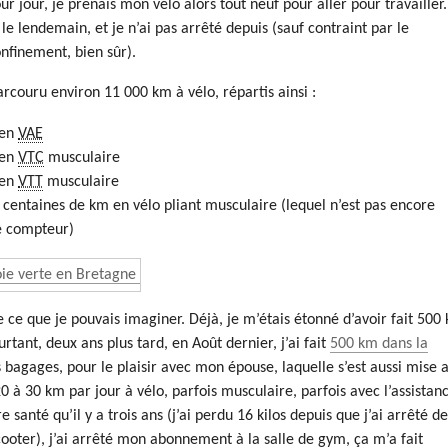
our jour, je prenais mon vélo alors tout neuf pour aller pour travailler.
 le lendemain, et je n’ai pas arrêté depuis (sauf contraint par le
onfinement, bien sûr).
parcouru environ 11 000 km à vélo, répartis ainsi :
 en
VAE
 en
VTC
musculaire
 en
VTT
musculaire
centaines de km en vélo pliant musculaire (lequel n’est pas encore
e compteur)
e ce que je pouvais imaginer. Déjà, je m’étais étonné d’avoir fait 500
urtant, deux ans plus tard, en Août dernier, j’ai fait
500 km dans la
s bagages, pour le plaisir avec mon épouse, laquelle s’est aussi mise 
 20 à 30 km par jour à vélo, parfois musculaire, parfois avec l’assistan
e santé qu’il y a trois ans (j’ai perdu 16 kilos depuis que j’ai arrêté d
ooter), j’ai arrêté mon abonnement à la salle de gym, ça m’a fait