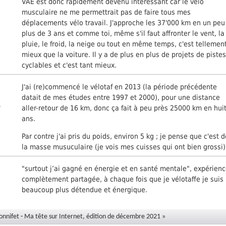
VAE est donc rapidement devenu intéressant car le vélo
musculaire ne me permettrait pas de faire tous mes
déplacements vélo travail. J'approche les 37'000 km en un peu
plus de 3 ans et comme toi, même s'il faut affronter le vent, la
pluie, le froid, la neige ou tout en même temps, c'est tellemen
mieux que la voiture. Il y a de plus en plus de projets de piste
cyclables et c'est tant mieux.
J'ai (re)commencé le vélotaf en 2013 (la période précédente
datait de mes études entre 1997 et 2000), pour une distance
,
aller-retour de 16 km, donc ça fait à peu près 25000 km en hui
ans.
Par contre j'ai pris du poids, environ 5 kg ; je pense que c'est 
la masse musuculaire (je vois mes cuisses qui ont bien grossi)
"surtout j’ai gagné en énergie et en santé mentale", expérien
complètement partagée, à chaque fois que je vélotaffe je suis
beaucoup plus détendue et énergique.
onnifet
-
Ma tête sur Internet, édition de décembre 2021 »