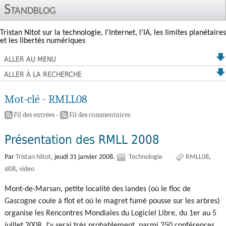
Standblog
Tristan Nitot sur la technologie, l'Internet, l'IA, les limites planétaires
et les libertés numériques
ALLER AU MENU
ALLER À LA RECHERCHE
Mot-clé - RMLL08
Fil des entrées
-
Fil des commentaires
Présentation des RMLL 2008
Par
Tristan Nitot
,
jeudi 31 janvier 2008.
Technologie
RMLL08
sl08
video
Mont-de-Marsan, petite localité des landes (où le floc de
Gascogne coule à flot et où le magret fumé pousse sur les arbres)
organise les Rencontres Mondiales du Logiciel Libre, du 1er au 5
juillet 2008. J'y serai très probablement, parmi 250 conférences