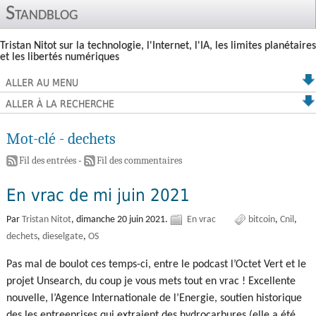
Standblog
Tristan Nitot sur la technologie, l'Internet, l'IA, les limites planétaires
et les libertés numériques
ALLER AU MENU
ALLER À LA RECHERCHE
Mot-clé - dechets
Fil des entrées
-
Fil des commentaires
En vrac de mi juin 2021
Par
Tristan Nitot
,
dimanche 20 juin 2021.
En vrac
bitcoin
Cnil
dechets
dieselgate
OS
Pas mal de boulot ces temps-ci, entre le podcast l’Octet Vert et le
projet Unsearch, du coup je vous mets tout en vrac ! Excellente
nouvelle, l’Agence Internationale de l’Energie, soutien historique
des les entreeprises qui extraient des hydrocarbures (elle a été