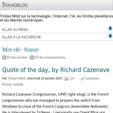
Standblog
Tristan Nitot sur la technologie, l'Internet, l'IA, les limites planétaires
et les libertés numériques
ALLER AU MENU
ALLER À LA RECHERCHE
Mot-clé - france
Fil des entrées
-
Fil des commentaires
Quote of the day, by Richard Cazenave
Par
Tristan Nitot
,
mercredi 24 janvier 2007.
en
cazenave
france
mozilla
Richard Cazenave (Congressman, UMP, right wing), is the French
congressman who has managed to prepare the switch from
Windows to Linux of the French Congress (Assemblée Nationale).
He is interviewed by TicNews : I personally use OpenOffice.org,