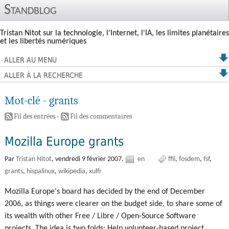
Standblog
Tristan Nitot sur la technologie, l'Internet, l'IA, les limites planétaires
et les libertés numériques
ALLER AU MENU
ALLER À LA RECHERCHE
Mot-clé - grants
Fil des entrées
-
Fil des commentaires
Mozilla Europe grants
Par
Tristan Nitot
,
vendredi 9 février 2007.
en
ffii
fosdem
fsf
grants
hispalinux
wikipedia
xulfr
Mozilla Europe's board has decided by the end of December
2006, as things were clearer on the budget side, to share some of
its wealth with other Free / Libre / Open-Source Software
projects. The idea is two folds: Help volunteer-based project