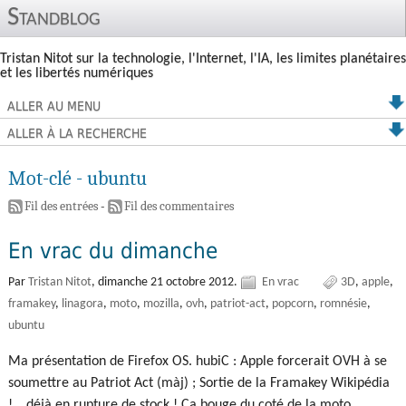
Standblog
Tristan Nitot sur la technologie, l'Internet, l'IA, les limites planétaires
et les libertés numériques
ALLER AU MENU
ALLER À LA RECHERCHE
Mot-clé - ubuntu
Fil des entrées
-
Fil des commentaires
En vrac du dimanche
Par
Tristan Nitot
,
dimanche 21 octobre 2012.
En vrac
3D
apple
framakey
linagora
moto
mozilla
ovh
patriot-act
popcorn
romnésie
ubuntu
Ma présentation de Firefox OS. hubiC : Apple forcerait OVH à se
soumettre au Patriot Act (màj) ; Sortie de la Framakey Wikipédia
!… déjà en rupture de stock ! Ca bouge du coté de la moto