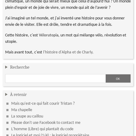
climatique, un monde qui serait mieux que celui d’aujourd’hui ? Un monde
plein d’espoir et de joie de vivre, un monde qui ait de l’avenir ?
J'ai imaginé un tel monde, et j'ai inventé une histoire pour vous donner
envie de le visiter. Elle est drôle, tendre et dramatique à la fois.
Cette histoire, c'est
, un mot qui mélange vélo, révolution et
Vélorutopia
utopie.
Mais avant tout, c'est
l'histoire d'Alpha et de Charly
.
Recherche
À retenir
Mais qu'est-ce qui fait courir Tristan ?
Ma chapelle
La soupe au caillou
Please don't use Facebook to contact me
L'homme (Libre) qui plantait du code
Le logiciel et moi (1/4) : le logiciel propriétaire