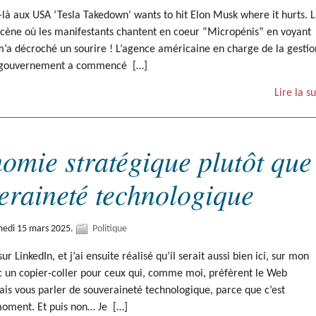
là aux USA ‘Tesla Takedown’ wants to hit Elon Musk where it hurts. 
 scène où les manifestants chantent en coeur “Micropénis” en voyant
m’a décroché un sourire ! L’agence américaine en charge de la gestio
u gouvernement a commencé […]
Lire la su
omie stratégique plutôt que
eraineté technologique
medi 15 mars 2025.
Politique
 sur LinkedIn, et j’ai ensuite réalisé qu’il serait aussi bien ici, sur mon
nc un copier-coller pour ceux qui, comme moi, préfèrent le Web
lais vous parler de souveraineté technologique, parce que c’est
moment. Et puis non… Je […]