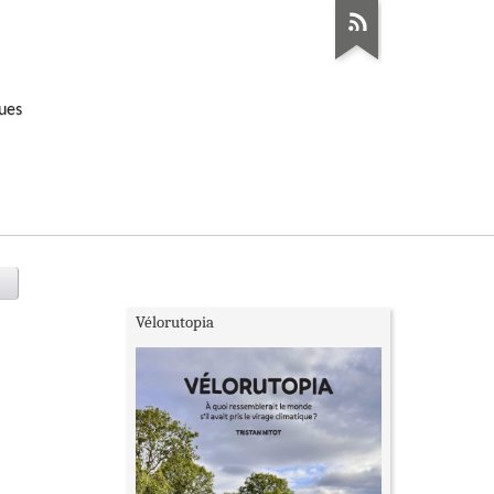
ques
Vélorutopia