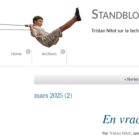
Standbl
Tristan Nitot sur la tech
Home
Archives
« févrie
mars 2025
(2)
En vra
Par
Tristan Nitot
,
sa