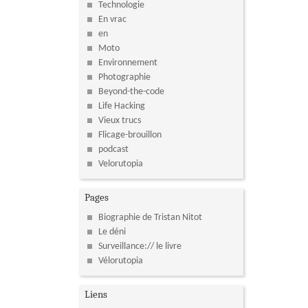
Technologie
En vrac
en
Moto
Environnement
Photographie
Beyond-the-code
Life Hacking
Vieux trucs
Flicage-brouillon
podcast
Velorutopia
Pages
Biographie de Tristan Nitot
Le déni
Surveillance:// le livre
Vélorutopia
Liens