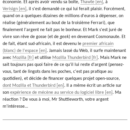
économie. Et après avoir vendu sa boite,
Thawte
, à
Verisign
, il s'est demandé ce qui lui ferait plaisir. Forcément,
quand on a quelques dizaines de millions d'euros à dépenser, on
réalise (généralement au bout de la troisième Ferrari), que
finalement l'argent ne fait pas le bonheur. Et Mark s'est juré de
vivre son rêve de gosse (et de
geek
) en devenant Cosmonaute. Et
de fait, étant sud-africain, il est devenu le
premier africain
(blanc) de l'espace
. Jamais lassé du Web, il surfe maintenant
avec
Mozilla
et utilise
Mozilla Thunderbird
. Mais Mark ne
sait toujours pas quoi faire de ce qu'il lui reste d'argent (pensez-
vous, tant de lingots dans les poches, c'est pas pratique au
quotidien), et décide de financer quelques projet open-source,
dont Mozilla et Thunderbird
. Il a même écrit un article sur
son
expérience de mécène au service du logiciel libre
. Ma
réaction ? De vous à moi, Mr Shuttleworth, votre argent
m'intéresse...