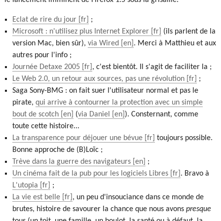
le lancement imminent de Firefox 1.5 sous la grisaille.
Eclat de rire du jour
;
Microsoft : n'utilisez plus Internet Explorer
(ils parlent de la
version Mac, bien sûr),
via Wired
. Merci à Matthieu et aux
autres pour l'info ;
Journée Detaxe 2005
, c'est bientôt. Il s'agit de faciliter la ;
Le Web 2.0, un retour aux sources, pas une révolution
;
Saga Sony-BMG : on fait suer l'utilisateur normal et pas le
pirate,
qui arrive à contourner la protection avec un simple
bout de scotch
(
via Daniel
). Consternant, comme
toute cette histoire...
La transparence pour déjouer une bévue
toujours possible.
Bonne approche de (B)Loïc ;
Trève dans la guerre des navigateurs
;
Un cinéma fait de la pub pour les logiciels Libres
. Bravo à
L'utopia
;
La vie est belle
, un peu d'insouciance dans ce monde de
brutes, histoire de savourer la chance que nous avons
presque