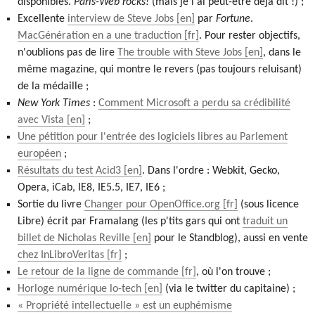
disponibles.
Paris-Web rocks!
(mais je l'ai peut-être déjà dit !) ;
Excellente
interview de Steve Jobs
par
Fortune
.
MacGénération en a une traduction
. Pour rester objectifs,
n'oublions pas de lire
The trouble with Steve Jobs
, dans le
même magazine, qui montre le revers (pas toujours reluisant)
de la médaille ;
New York Times
:
Comment Microsoft a perdu sa crédibilité
avec Vista
;
Une pétition pour l'entrée des logiciels libres au Parlement
européen
;
Résultats du test Acid3
. Dans l'ordre : Webkit, Gecko,
Opera, iCab, IE8, IE5.5, IE7, IE6 ;
Sortie du livre
Changer pour OpenOffice.org
(sous licence
Libre) écrit par Framalang (les p'tits gars qui ont
traduit un
billet de Nicholas Reville
pour le Standblog), aussi en vente
chez InLibroVeritas
;
Le retour de la ligne de commande
, où l'on trouve ;
Horloge numérique lo-tech
(via le twitter du capitaine) ;
« Propriété intellectuelle » est un euphémisme