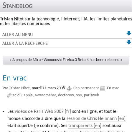
Standblog
Tristan Nitot sur la technologie, l'Internet, l'IA, les limites planétaires
et les libertés numériques
ALLER AU MENU
ALLER À LA RECHERCHE
« A propos de Miro
-
Wooooosh: Firefox 3 Beta 4 has been released »
En vrac
Par
Tristan Nitot
,
mardi 11 mars 2008.
Lien permanent
En vrac
acid3
apple
awesomebar
doctorow
ooo
parisweb
Les
vidéos de Paris Web 2007
sont en ligne, et tout le
monde s'accorde à dire que la
session de Chris Heilmann
était superbe (je confirme). Ses
transparents
sont aussi