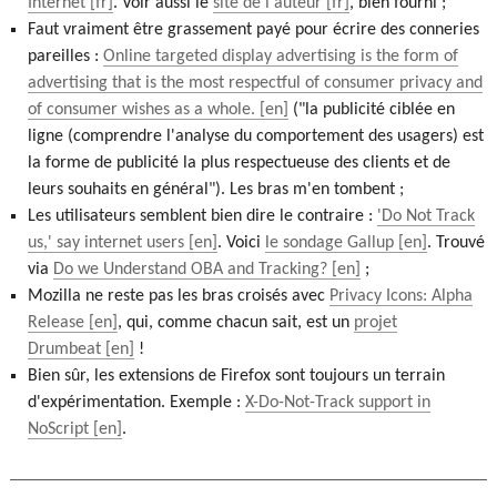
Internet
. Voir aussi le
site de l'auteur
, bien fourni ;
Faut vraiment être grassement payé pour écrire des conneries
pareilles :
Online targeted display advertising is the form of
advertising that is the most respectful of consumer privacy and
of consumer wishes as a whole.
("la publicité ciblée en
ligne (comprendre l'analyse du comportement des usagers) est
la forme de publicité la plus respectueuse des clients et de
leurs souhaits en général"). Les bras m'en tombent ;
Les utilisateurs semblent bien dire le contraire :
'Do Not Track
us,' say internet users
. Voici
le sondage Gallup
. Trouvé
via
Do we Understand OBA and Tracking?
;
Mozilla ne reste pas les bras croisés avec
Privacy Icons: Alpha
Release
, qui, comme chacun sait, est un
projet
Drumbeat
!
Bien sûr, les extensions de Firefox sont toujours un terrain
d'expérimentation. Exemple :
X-Do-Not-Track support in
NoScript
.