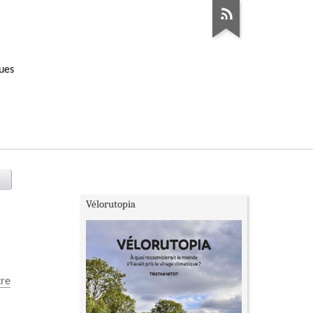
ques
Vélorutopia
tre