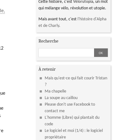
Cette histoire, c'est
, un mot
Vélorutopia
qui mélange vélo, révolution et utopie.
le,
Mais avant tout, c'est
l'histoire d'Alpha
et de Charly
.
Recherche
12
À retenir
Mais qu'est-ce qui fait courir Tristan
?
Ma chapelle
que
La soupe au caillou
Please don't use Facebook to
ne
contact me
s
L'homme (Libre) qui plantait du
code
Le logiciel et moi (1/4) : le logiciel
re
propriétaire