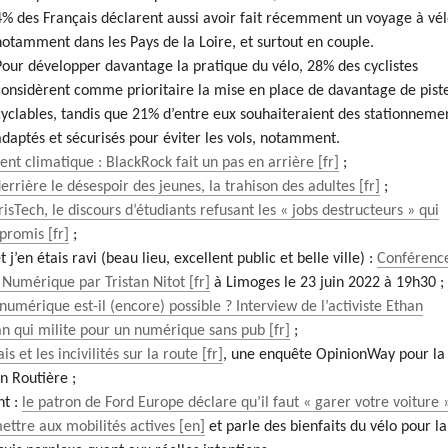
4% des Français déclarent aussi avoir fait récemment un voyage à vél
notamment dans les Pays de la Loire, et surtout en couple.
Pour développer davantage la pratique du vélo, 28% des cyclistes
considèrent comme prioritaire la mise en place de davantage de pist
cyclables, tandis que 21% d’entre eux souhaiteraient des stationneme
adaptés et sécurisés pour éviter les vols, notamment.
t climatique : BlackRock fait un pas en arrière
;
derrière le désespoir des jeunes, la trahison des adultes
;
isTech, le discours d’étudiants refusant les « jobs destructeurs » qui
 promis
;
et j’en étais ravi (beau lieu, excellent public et belle ville) :
Conférenc
 Numérique par Tristan Nitot
à Limoges le 23 juin 2022 à 19h30 ;
numérique est-il (encore) possible ? Interview de l’activiste Ethan
n qui milite pour un numérique sans pub
;
is et les incivilités sur la route
, une enquête OpinionWay pour la
n Routière ;
nt :
le patron de Ford Europe déclare qu’il faut « garer votre voiture 
ettre aux mobilités actives
et parle des bienfaits du vélo pour la