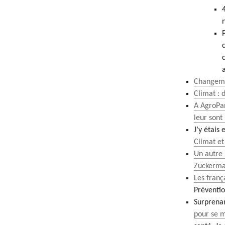
Changemen
Climat : 
A AgroPar
leur sont
J’y étais 
Climat et
Un autre 
Zuckerma
Les frança
Préventio
Surprena
pour se m