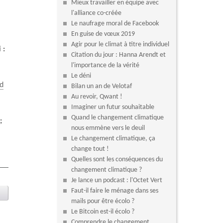
Mieux travailler en équipe avec
l'alliance co-créée
Le naufrage moral de Facebook
En guise de vœux 2019
Agir pour le climat à titre individuel
 :
Citation du jour : Hanna Arendt et
l'importance de la vérité
Le déni
nd
Bilan un an de Velotaf
Au revoir, Qwant !
Imaginer un futur souhaitable
Quand le changement climatique
;
nous emmène vers le deuil
Le changement climatique, ça
change tout !
Quelles sont les conséquences du
changement climatique ?
Je lance un podcast : l'Octet Vert
Faut-il faire le ménage dans ses
mails pour être écolo ?
Le Bitcoin est-il écolo ?
Comprendre le changement