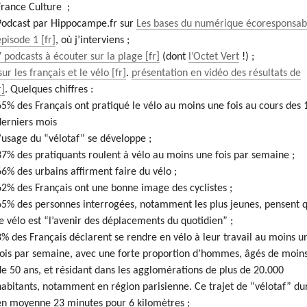
France Culture ;
Podcast par Hippocampe.fr sur
Les bases du numérique écoresponsab
épisode 1
, où j’interviens ;
7 podcasts à écouter sur la plage
(dont
l’Octet Vert
!) ;
ur les français et le vélo
.
présentation en vidéo des résultats de
. Quelques chiffres :
65% des Français ont pratiqué le vélo au moins une fois au cours des 
derniers mois
l’usage du “vélotaf” se développe ;
37% des pratiquants roulent à vélo au moins une fois par semaine ;
66% des urbains affirment faire du vélo ;
62% des Français ont une bonne image des cyclistes ;
65% des personnes interrogées, notamment les plus jeunes, pensent 
le vélo est “l’avenir des déplacements du quotidien” ;
8% des Français déclarent se rendre en vélo à leur travail au moins u
fois par semaine, avec une forte proportion d’hommes, âgés de moin
de 50 ans, et résidant dans les agglomérations de plus de 20.000
habitants, notamment en région parisienne. Ce trajet de “vélotaf” du
en moyenne 23 minutes pour 6 kilomètres ;