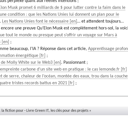
 suis perplexe quant aux réelles intentions ;
Elon Musk promet 6 milliards de $ pour lutter contre la faim dans le
ne condition : que les Nations Unies lui donnent un plan pour le
.
Les Nations Unies font le nécessaire
… et attendent toujours…
ait encore une preuve Qu’Elon Musk est complètement hors-sol, la voici
que tout le monde ou presque peut s’offrir un voyage sur Mars à
$
;
me beaucoup, l’IA ? Réponse dans cet article,
Apprentissage profo
mmation énergétique
;
 de Molly White sur le Web3
. Passionnant ;
’empreinte carbone d’un site web en pratique : le cas lemonde.fr
et de serre, chaleur de l’océan, montée des eaux, trou dans la couche
quatre tristes records battus en 2021
;
 la fiction pour
-
Livre Green IT, les clés pour des projets »