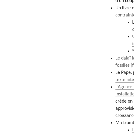
d’un coup
Un livre 
contraint
Le dalaï 
fossiles
Le Pape, p
texte int
L’Agence 
installat
créée en 
approvisi
croissan
Ma tromb