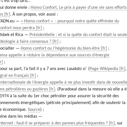
 c’est trop tard…
qui donne envie :
Homo Confort, Le prix à payer d’une vie sans efforts
es
. À son propos, voir aussi :
L’ADN.eu —
« Homo confort » : pourquoi notre quête effrénée du
confort nous perdra
;
Usbek et Rica —
Présidentielle : et si la quête du confort était la seul
idéologie à faire consensus ?
;
Socialter —
Homo confort ou l’hégémonie du bien-être
;
lama appelle à réduire la dépendance aux sources d’énergie
;
our sa part, l’a fait il y a 7 ans avec
Laudato si`
(
Page Wikipedia
,
égral en français
;
internationale de l’énergie appelle à ne plus investir dans de nouvell
ions pétrolières ou gazières
. (Paradoxal dans la mesure où elle a é
1974 à la suite du 1er choc pétrolier pour assurer la sécurité des
onnements énergétiques (pétrole principalement) afin de soutenir la
ce économique.
Source
) ;
ine dans les médias —
Internet : faut-il se préparer à des pannes plus fréquentes ?
, sur