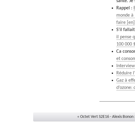
santé. Je
Rappel :
monde à u
faire
S’il fall
il pense 
100 000 
Ca consom
et conso
Interview
Réduire l
Gaz à eff
d’ozone: 
« Octet Vert S2E16 - Alexis Bonon :