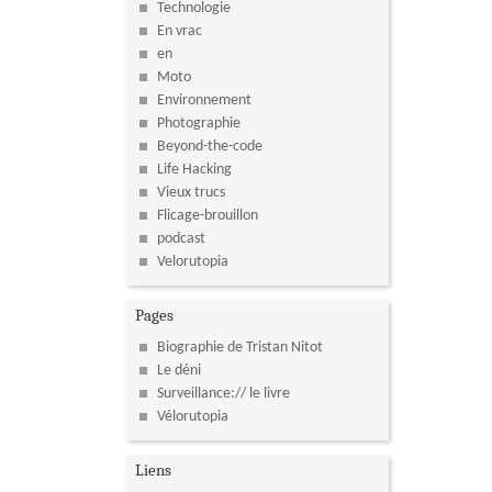
Technologie
En vrac
en
Moto
Environnement
Photographie
Beyond-the-code
Life Hacking
Vieux trucs
Flicage-brouillon
podcast
Velorutopia
Pages
Biographie de Tristan Nitot
Le déni
Surveillance:// le livre
Vélorutopia
Liens