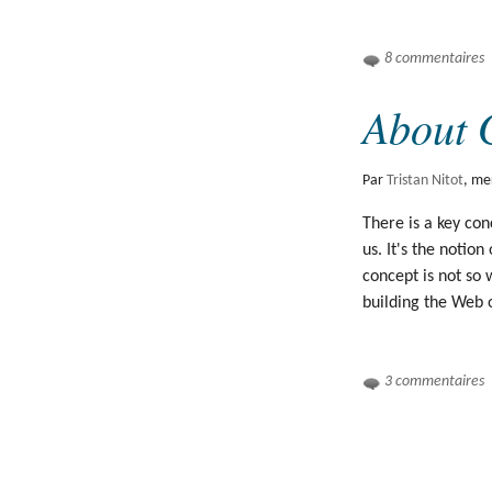
8 commentaires
About 
Par
Tristan Nitot
,
mer
There is a key con
us. It's the notion
concept is not so
building the Web 
3 commentaires