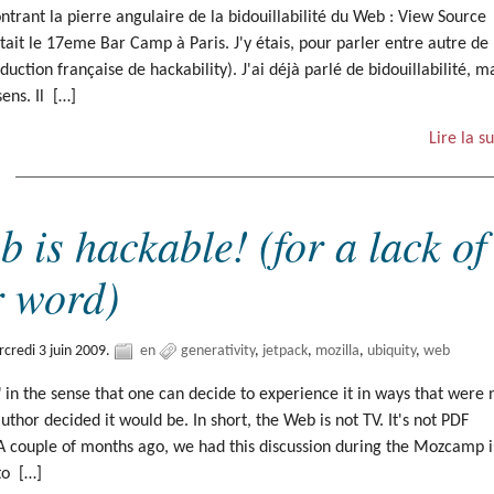
trant la pierre angulaire de la bidouillabilité du Web : View Source
tait le 17eme Bar Camp à Paris. J'y étais, pour parler entre autre de
aduction française de hackability). J'ai déjà parlé de bidouillabilité, m
sens. Il […]
Lire la su
 is hackable! (for a lack of
r word)
credi 3 juin 2009.
en
generativity
jetpack
mozilla
ubiquity
web
in the sense that one can decide to experience it in ways that were 
uthor decided it would be. In short, the Web is not TV. It's not PDF
. A couple of months ago, we had this discussion during the Mozcamp 
 to […]