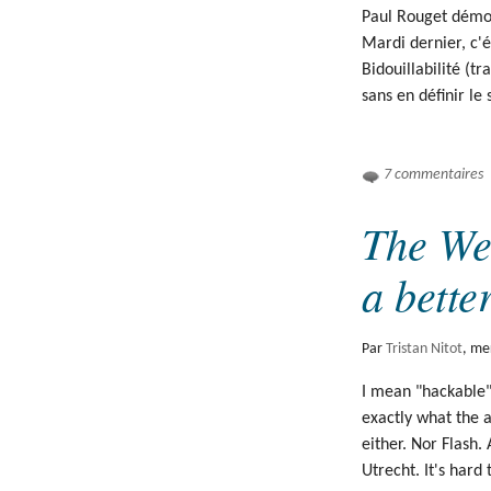
Paul Rouget démon
Mardi dernier, c'é
Bidouillabilité (tr
sans en définir le 
7 commentaires
The Web
a bette
Par
Tristan Nitot
,
mer
I mean "hackable" 
exactly what the a
either. Nor Flash
Utrecht. It's hard