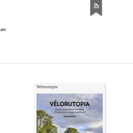
ques
Vélorutopia