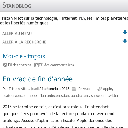
Standblog
Tristan Nitot sur la technologie, l'Internet, l'IA, les limites planétaires
et les libertés numériques
ALLER AU MENU
ALLER À LA RECHERCHE
Mot-clé - impots
Fil des entrées
-
Fil des commentaires
En vrac de fin d'année
Par
Tristan Nitot
,
jeudi 31 décembre 2015.
En vrac
apple
etatdurgence
impots
libertedexpression
quadrature
snowden
twitter
2015 se termine ce soir, et c’est tant mieux. En attendant,
quelques liens pour avoir de la lecture pendant ce week-end
prolongé. Accusé d’optimisation fiscale, Apple dénonce des
« foutaises ». La situation d’Apple est très étonnante. Elle dispose