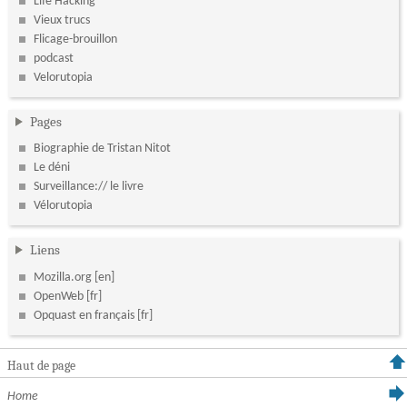
Life Hacking
Vieux trucs
Flicage-brouillon
podcast
Velorutopia
Pages
Biographie de Tristan Nitot
Le déni
Surveillance:// le livre
Vélorutopia
Liens
Mozilla.org
OpenWeb
Opquast en français
Haut de page
Home