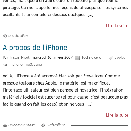
ventes, mais que d'un autre coté, on redoute plus que tout le
piratage. Ca me rappelle mes leçons de physique sur les systèmes
oscillants ! J'ai compilé ci-dessous quelques […]
Lire la suite
un rétrolien
A propos de l'iPhone
Par
Tristan Nitot
,
mercredi 10 janvier 2007.
Technologie
apple
gsm
iphone
mp3
zune
Voilà, l'iPhone a été annoncé hier soir par Steve Jobs. Comme
presque toujours chez Apple, le matériel est magnifique,
l'interface utilisateur est bien pensée et novatrice, l'intégration
matériel / logiciel est superbe (et pour cause, c'est beaucoup plus
facile quand on fait les deux) et on ne vous […]
Lire la suite
un commentaire
5 rétroliens