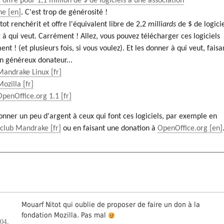
 offre pour 1,1 million de $ de logiciels à une association
ne
. C'est trop de générosité !
tot renchérit et offre l'équivalent libre de 2,2
milliards
de $ de logici
 à qui veut. Carrément ! Allez, vous pouvez télécharger ces logiciels
nt ! (et plusieurs fois, si vous voulez). Et les donner à qui veut, faisa
n généreux donateur...
Mandrake Linux
Mozilla
OpenOffice.org 1.1
onner un peu d'argent à ceux qui font ces logiciels, par exemple en
u
club Mandrake
ou en faisant une donation à
OpenOffice.org
Mouarf Nitot qui oublie de proposer de faire un don à la
fondation Mozilla. Pas mal
004,