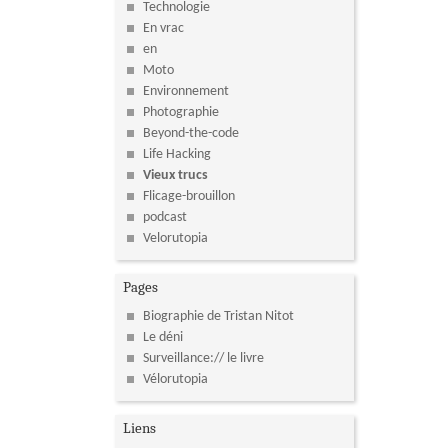
Technologie
En vrac
en
Moto
Environnement
Photographie
Beyond-the-code
Life Hacking
Vieux trucs
Flicage-brouillon
podcast
Velorutopia
Pages
Biographie de Tristan Nitot
Le déni
Surveillance:// le livre
Vélorutopia
Liens