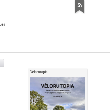
ques
Vélorutopia