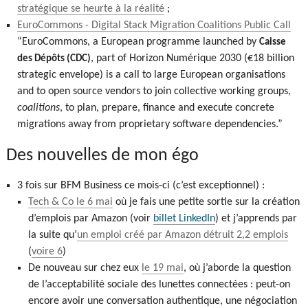
stratégique se heurte à la réalité
;
EuroCommons - Digital Stack Migration Coalitions Public Call
“EuroCommons, a European programme launched by
Caisse
, part of Horizon Numérique 2030 (€18 billion
des Dépôts (CDC)
strategic envelope) is a call to large European organisations
and to open source vendors to join collective working groups,
coalitions
, to plan, prepare, finance and execute concrete
migrations away from proprietary software dependencies.”
Des nouvelles de mon égo
3 fois sur BFM Business ce mois-ci (c’est exceptionnel) :
Tech & Co le 6 mai
où je fais une petite sortie sur la création
d’emplois par Amazon (voir
billet LinkedIn
) et j’apprends par
la suite qu’
un emploi créé par Amazon détruit 2,2 emplois
(
voire 6
)
De nouveau sur chez eux
le 19 mai
, où j’aborde la question
de l’acceptabilité sociale des lunettes connectées : peut-on
encore avoir une conversation authentique, une négociation