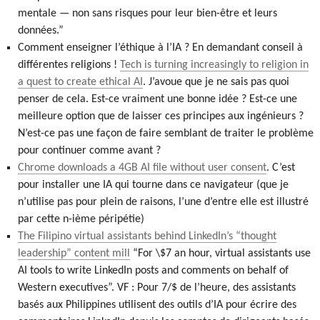
mentale — non sans risques pour leur bien-être et leurs
données.”
Comment enseigner l’éthique à l’IA ? En demandant conseil à
différentes religions !
Tech is turning increasingly to religion in
a quest to create ethical AI
. J’avoue que je ne sais pas quoi
penser de cela. Est-ce vraiment une bonne idée ? Est-ce une
meilleure option que de laisser ces principes aux ingénieurs ?
N’est-ce pas une façon de faire semblant de traiter le problème
pour continuer comme avant ?
Chrome downloads a 4GB AI file without user consent
. C’est
pour installer une IA qui tourne dans ce navigateur (que je
n’utilise pas pour plein de raisons, l’une d’entre elle est illustré
par cette n-ième péripétie)
The Filipino virtual assistants behind LinkedIn’s “thought
leadership” content mill
“For \$7 an hour, virtual assistants use
AI tools to write LinkedIn posts and comments on behalf of
Western executives”. VF : Pour 7/$ de l’heure, des assistants
basés aux Philippines utilisent des outils d’IA pour écrire des