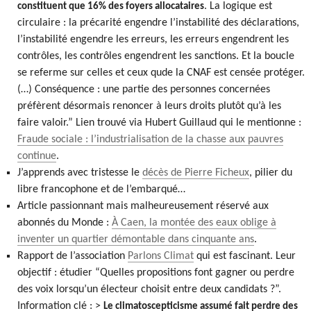
. La logique est
constituent que 16% des foyers allocataires
circulaire : la précarité engendre l’instabilité des déclarations,
l’instabilité engendre les erreurs, les erreurs engendrent les
contrôles, les contrôles engendrent les sanctions. Et la boucle
se referme sur celles et ceux qude la CNAF est censée protéger.
(…) Conséquence : une partie des personnes concernées
préfèrent désormais renoncer à leurs droits plutôt qu’à les
faire valoir.” Lien trouvé via Hubert Guillaud qui le mentionne :
Fraude sociale : l’industrialisation de la chasse aux pauvres
continue
.
J’apprends avec tristesse le
décès de Pierre Ficheux
, pilier du
libre francophone et de l’embarqué…
Article passionnant mais malheureusement réservé aux
abonnés du Monde :
À Caen, la montée des eaux oblige à
inventer un quartier démontable dans cinquante ans
.
Rapport de l’association
Parlons Climat
qui est fascinant. Leur
objectif : étudier “Quelles propositions font gagner ou perdre
des voix lorsqu’un électeur choisit entre deux candidats ?”.
Information clé : >
Le climatoscepticisme assumé fait perdre des