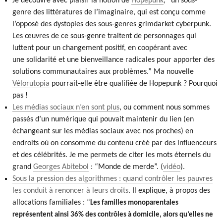
Je découvre avec plaisir la notion de
Hopepunk
, “un sous-
genre des littératures de l’imaginaire, qui est conçu comme
l’opposé des dystopies des sous-genres grimdarket cyberpunk.
Les œuvres de ce sous-genre traitent de personnages qui
luttent pour un changement positif, en coopérant avec
une solidarité et une bienveillance radicales pour apporter des
solutions communautaires aux problèmes.” Ma nouvelle
Vélorutopia
pourrait-elle être qualifiée de Hopepunk ? Pourquoi
pas !
Les médias sociaux n’en sont plus
, ou comment nous sommes
passés d’un numérique qui pouvait maintenir du lien (en
échangeant sur les médias sociaux avec nos proches) en
endroits où on consomme du contenu créé par des influenceurs
et des célébrités. Je me permets de citer les mots éternels du
grand
Georges Abitebol
: “Monde de merde”. (
vidéo
).
Sous la pression des algorithmes : quand contrôler les pauvres
les conduit à renoncer à leurs droits
. Il explique, à propos des
allocations familiales : “
Les familles monoparentales
représentent ainsi 36% des contrôles à domicile, alors qu’elles ne