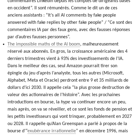
commentaires LinkedIn depuis les comptes de dirigeants basés
en occident”. Il sont rémunérés. Comme le dit un de ces
anciens assistants : “It’s all AI comments by fake people
answered with fake replies by other fake people” / “Ce sont des
commentaires IA par des faux gens, avec des fausses réponses
par d’autres fausses personnes”.
The impossible maths of the AI boom
, malheureusement
réservé aux abonnés. En gros, la croissance américaine des 4
derniers trimestres vient à 93% des investissements de l’IA.
Dans le meilleur des cas, seul Amazon pourrait tirer son
épingle du jeu d’après l’analyste, tous les autres (Microsoft,
Alphabet, Meta et Oracle) perdront entre 9 et 35 milliards de
dollars d’ici 2030. Il appelle cela “la plus grosse destruction de
valeur des actionnaires de l’histoire”. Avec les prochaines
introductions en bourse, la
hype
va continuer encore un peu,
mais après, on va se réveiller, et ce sont les fonds de pension et
les petits investisseurs qui vont trinquer, probablement en 2027
ou 2028. Il rappelle qu’Alan Greenspan a parlé à propos de la
bourse d’”
exubérance irrationnelle
” en décembre 1996, mais