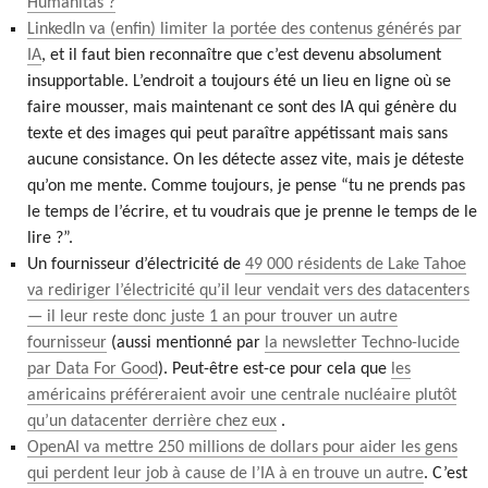
Humanitas ?
LinkedIn va (enfin) limiter la portée des contenus générés par
IA
, et il faut bien reconnaître que c’est devenu absolument
insupportable. L’endroit a toujours été un lieu en ligne où se
faire mousser, mais maintenant ce sont des IA qui génère du
texte et des images qui peut paraître appétissant mais sans
aucune consistance. On les détecte assez vite, mais je déteste
qu’on me mente. Comme toujours, je pense “tu ne prends pas
le temps de l’écrire, et tu voudrais que je prenne le temps de le
lire ?”.
Un fournisseur d’électricité de
49 000 résidents de Lake Tahoe
va rediriger l’électricité qu’il leur vendait vers des datacenters
— il leur reste donc juste 1 an pour trouver un autre
fournisseur
(aussi mentionné par
la newsletter Techno-lucide
par Data For Good
). Peut-être est-ce pour cela que
les
américains préféreraient avoir une centrale nucléaire plutôt
qu’un datacenter derrière chez eux
.
OpenAI va mettre 250 millions de dollars pour aider les gens
qui perdent leur job à cause de l’IA à en trouve un autre
. C’est