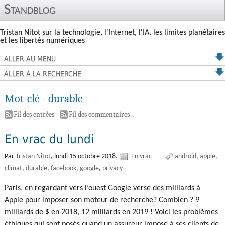
Standblog
Tristan Nitot sur la technologie, l'Internet, l'IA, les limites planétaires
et les libertés numériques
ALLER AU MENU
ALLER À LA RECHERCHE
Mot-clé - durable
Fil des entrées
-
Fil des commentaires
En vrac du lundi
Par
Tristan Nitot
,
lundi 15 octobre 2018.
En vrac
android
apple
climat
durable
facebook
google
privacy
Paris, en regardant vers l’ouest Google verse des milliards à
Apple pour imposer son moteur de recherche? Combien ? 9
milliards de $ en 2018, 12 milliards en 2019 ! Voici les problèmes
éthiques qui sont posés quand un assureur impose à ses clients de