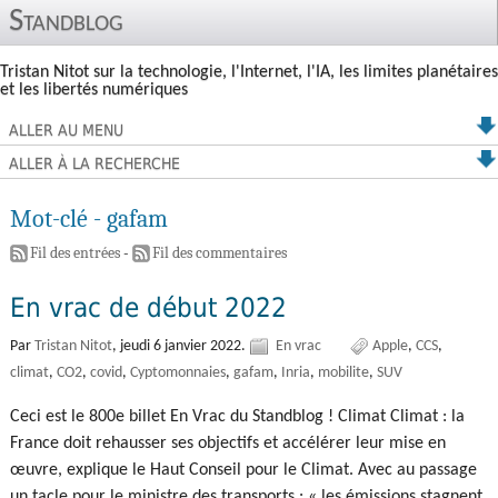
Standblog
Tristan Nitot sur la technologie, l'Internet, l'IA, les limites planétaires
et les libertés numériques
ALLER AU MENU
ALLER À LA RECHERCHE
Mot-clé - gafam
Fil des entrées
-
Fil des commentaires
En vrac de début 2022
Par
Tristan Nitot
,
jeudi 6 janvier 2022.
En vrac
Apple
CCS
climat
CO2
covid
Cyptomonnaies
gafam
Inria
mobilite
SUV
Ceci est le 800e billet En Vrac du Standblog ! Climat Climat : la
France doit rehausser ses objectifs et accélérer leur mise en
œuvre, explique le Haut Conseil pour le Climat. Avec au passage
un tacle pour le ministre des transports : « les émissions stagnent