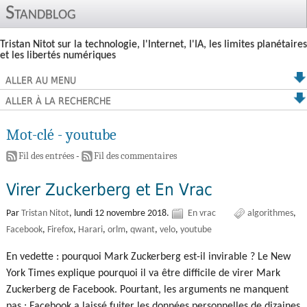
Standblog
Tristan Nitot sur la technologie, l'Internet, l'IA, les limites planétaires
et les libertés numériques
ALLER AU MENU
ALLER À LA RECHERCHE
Mot-clé - youtube
Fil des entrées
-
Fil des commentaires
Virer Zuckerberg et En Vrac
Par
Tristan Nitot
,
lundi 12 novembre 2018.
En vrac
algorithmes
Facebook
Firefox
Harari
orlm
qwant
velo
youtube
En vedette : pourquoi Mark Zuckerberg est-il invirable ? Le New
York Times explique pourquoi il va être difficile de virer Mark
Zuckerberg de Facebook. Pourtant, les arguments ne manquent
pas : Facebook a laissé fuiter les données personnelles de dizaines