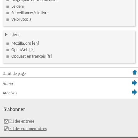
Biographie de Tristan Nitot
Le déni
Surveillance:// le livre
Vélorutopia
Liens
Mozilla.org
OpenWeb
Opquast en français
Haut de page
Home
Archives
S'abonner
Fil des entrées
Fil des commentaires