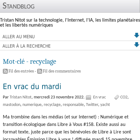
Standblog
Tristan Nitot sur la technologie, l'Internet, l'IA, les limites planétaires
et les libertés numériques
ALLER AU MENU
ALLER À LA RECHERCHE
Mot-clé - recyclage
Fil des entrées
-
Fil des commentaires
En vrac du mardi
Par
Tristan Nitot
,
mercredi 23 novembre 2022.
En vrac
CO2
mastodon
numerique
recyclage
responsable
Twitter
yacht
Ma trombine dans les médias (et sur Internet) : Numérique et
transition écologique dans Libre à Vous #158. Existe aussi au
format texte, juste parce que les bénévoles de Libre à Lire sont
incroyables Émission Libre à vous ! diffusée mardi 15 novembre